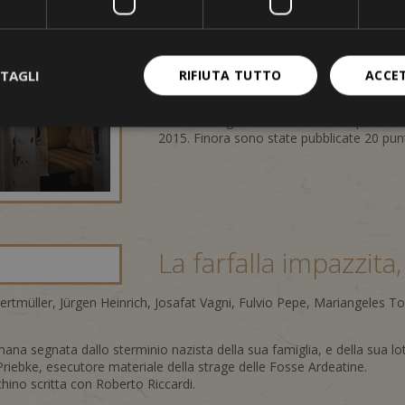
L'Hotel Westend appare nell'episodio "La F
1:17:03. Questo episodio è stato trasmess
Le scene sono state mostrate nell'ultima p
crimine di Bolzano", prodotta nel 2023.
TAGLI
RIFIUTA TUTTO
ACCE
Questa serie è trasmessa in modo irregolar
"Donnerstag-Krimi im Ersten". La puntata 
2015. Finora sono state pubblicate 20 pun
La farfalla impazzita
ertmüller, Jürgen Heinrich, Josafat Vagni, Fulvio Pepe, Mariangeles Tor
mana segnata dallo sterminio nazista della sua famiglia, e della sua lotta
 Priebke, esecutore materiale della strage delle Fosse Ardeatine.
ichino scritta con Roberto Riccardi.