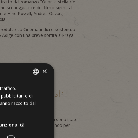
è tratto dal romanzo "Quanta stella c'è
che sceneggiatrice del film insieme al
an e Eline Powell, Andrea Osvart,
dia.
co-prodotto da Cinemaundici e sostenuto
o Adige con una breve sortita a Praga.
×
raffico.
ITALIAN
a, Regia di Josh
pubblicitari e di
GERMAN
hanno raccolto dal
ENGLISH
 di una nota serie poliziesca sono state
unzionalità
a servito come suggestivo sfondo per
cere dalla televisione.