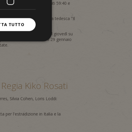
ratellanza Segreta" ai minuti 59:40 e
o il 21 marzo 2024.
untata della serie poliziesca tedesca "Il
TTA TUTTO
e durante il prime time del giovedì su
pilota è stata trasmessa il 29 gennaio
tate.
, Regia Kiko Rosati
res, Silvia Cohen, Loris Loddi:
 per l'estradizione in Italia e la