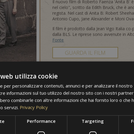
Il nuovo film di Roberto Faenza 'Anita B' 
nel cielo", scritto da Edith Bruck, che è an
regista. Nel cast di Anita B: Robert Sheeh
Antonio Cupo, Jane Alexander e Moni Ova
Il film è prodotto dalla Jean Vigo Italia 
dalla BLS. Le riprese sono avvenute in Alt
Fonte
GUARDA IL FILM
 web utilizza cookie
ie per personalizzare contenuti, annunci e per analizzare il nostro t
La Fratellanza Segret
re informazioni sul tuo utilizzo del nostro sito con i nostri partner 
Broecker
bero combinarle con altre informazioni che hai fornito loro o che 
ro servizi.
Privacy Policy
Siamo lieti di annunciare che alcune scene
te
Performance
Targeting
F
girate nel nostro hotel. Il nostro hotel h
momenti emozionanti che potreste riconos