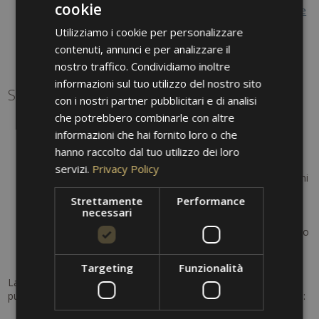
cookie
5% di sconto su trattamenti beauty e massaggi alle
Terme
ITALIAN
di Merano
(prenotazione tramite reception per assicurare
Utilizziamo i cookie per personalizzare
GERMAN
l'orario desiderato)
contenuti, annunci e per analizzare il
Parcheggio gratuito
ENGLISH
Noleggio biciclette gratuito
nostro traffico. Condividiamo inoltre
informazioni sul tuo utilizzo del nostro sito
Servizi aggiuntivi (opzionali)
con i nostri partner pubblicitari e di analisi
che potrebbero combinarle con altre
Mezza pensione: € 35,00 per persona (per ospiti senza
informazioni che hai fornito loro o che
prenotazione)
Bevande escluse
hanno raccolto dal tuo utilizzo dei loro
Minibar
servizi.
Privacy Policy
Room service: € 5,00 per ordine/camera (addebito per ogni
richiesta)
Strettamente
Performance
Servizio lavanderia
necessari
Letto aggiuntivo o culla (su richiesta, disponibilità limitata)
Animali domestici ammessi (€ 25,00/giorno, senza accesso
al ristorante)
Mobilcard Alto Adige (opzionale, informazioni aggiuntive)
Targeting
Funzionalità
La Mobilcard Alto Adige consente l'utilizzo illimitato dei mezzi
pubblici nella regione (validità 1, 3 o 7 giorni). Disponibile tramite: