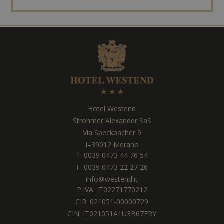
Hotel Westend
Strohmer Alexander SaS
Via Speckbacher 9
I
–
39012
Merano
T:
0039 0473 44 76 54
F: 0039 0473 22 27 26
info@westend.it
P.IVA: IT02271770212
CIR: 021051-00000729
CIN: IT021051A1U3B67ERY