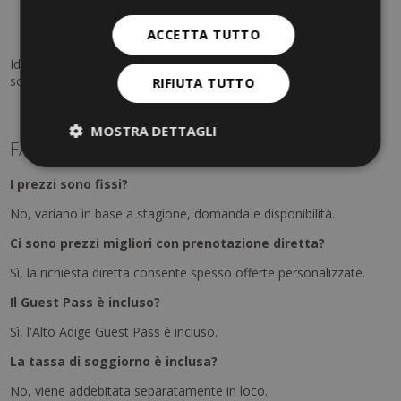
App altoadigemobilità
Stazioni ferroviarie e
punti vendita
ACCETTA TUTTO
Uffici turistici
Ideale per chi desidera scoprire l'Alto Adige in modo flessibile e
sostenibile.
RIFIUTA TUTTO
MOSTRA DETTAGLI
FAQ – Prezzi & servizi
I prezzi sono fissi?
No, variano in base a stagione, domanda e disponibilità.
Ci sono prezzi migliori con prenotazione diretta?
Sì, la richiesta diretta consente spesso offerte personalizzate.
Il Guest Pass è incluso?
Sì, l'Alto Adige Guest Pass è incluso.
La tassa di soggiorno è inclusa?
No, viene addebitata separatamente in loco.