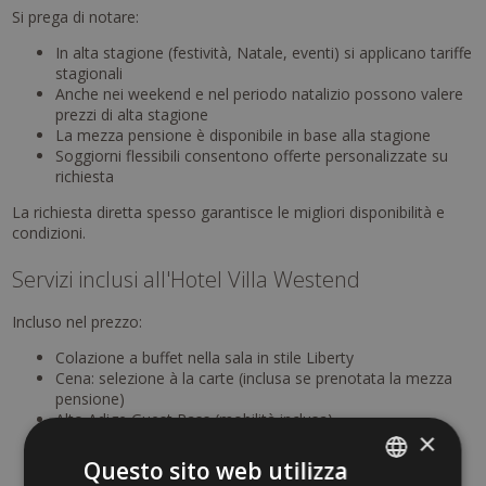
Si prega di notare:
In alta stagione (festività, Natale, eventi) si applicano tariffe
stagionali
Anche nei weekend e nel periodo natalizio possono valere
prezzi di alta stagione
La mezza pensione è disponibile in base alla stagione
Soggiorni flessibili consentono offerte personalizzate su
richiesta
La richiesta diretta spesso garantisce le migliori disponibilità e
condizioni.
Servizi inclusi all'Hotel Villa Westend
Incluso nel prezzo:
Colazione a buffet nella sala in stile Liberty
Cena: selezione à la carte (inclusa se prenotata la mezza
pensione)
Alto Adige Guest Pass (mobilità inclusa)
×
Accesso alla sala storica
Ampio giardino
Questo sito web utilizza
10% di sconto alle
Terme di Merano