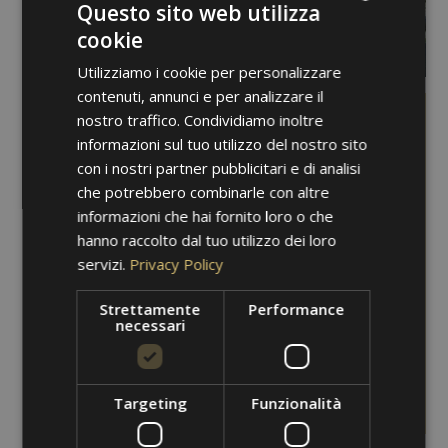
Questo sito web utilizza
cookie
ITALIAN
Utilizziamo i cookie per personalizzare
GERMAN
contenuti, annunci e per analizzare il
ENGLISH
nostro traffico. Condividiamo inoltre
Il Sentiero della Roggia di Marlengo
informazioni sul tuo utilizzo del nostro sito
19/07/2026 fino il 13/09/2026
con i nostri partner pubblicitari e di analisi
che potrebbero combinarle con altre
2 notti / 3 giorni
informazioni che hai fornito loro o che
hanno raccolto dal tuo utilizzo dei loro
Il Sentiero della Roggia di Marlengo è il più lungo
servizi.
Privacy Policy
dell’Alto Adige, con circa 12 km di lunghezza. Si
estende sopra la Val d’Adige, da Tel fino a Lana,
offrendo ...
Strettamente
Performance
€ 160,
necessari
00
a partire da
a persona
DETTAGLI
Targeting
Funzionalità