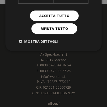
ACCETTA TUTTO
RIFIUTA TUTTO
MOSTRA DETTAGLI
Hotel Westend
Strohmer Alexander SaS
Via Speckbacher 9
I
–
39012
Merano
T:
0039 0473 44 76 54
F: 0039 0473 22 27 26
info@westend.it
P.IVA: IT02271770212
CIR: 021051-00000729
CIN: IT021051A1U3B67ERY