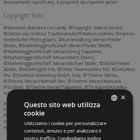
diversamente specificato, è proprietà dei rispettivi autori.
Copyright Foto
©Westend, ©Andrea Ceccarelli, ©Copyright: Marcel Musiol,
©Gärten von Schloss Trauttmansdorff/Marion Gelmini, ©Hannes
Niederkofler Photography, ©Kurverwaltung Meran/Frieder
Blickle, ©Marketinggesellschaft Meran/Frieder Blickle,
©Marketinggesellschaft Meran/Georg Tappeiner,
©Marketinggesellschaft Meran/Mario Entero,
©Marketinggesellschaft Meran/Michael Müller, ©MGM/Frieder
Blickle, ©MGM/Sigrid Frei, ©Ortler Skiarena/Alex Filz, ©SMG/Alex
Filz, ©Suedtirol Marketing GmbH, Italy, ©Therme Meran,
©Therme Meran/Helmuth Rier, ©Therme Meran/Manuela
Prossliner, ©Therme Meran/Tappeiner, ©TV Algund/Angelika
Schwarz
×
Questo sito web utilizza
Informazione obbligatoria ai sensi del Regolamento UE n.
524/2013 del Parlamento europeo e del Consiglio
cookie
ITALIAN
Piattaforma per la risoluzione delle controversie online dei
consumatori (ODR) della Commissione
Utilizziamo i cookie per personalizzare
GERMAN
europea:
https://consumer-redress.ec.europa.eu
contenuti, annunci e per analizzare il
ENGLISH
nostro traffico. Condividiamo inoltre