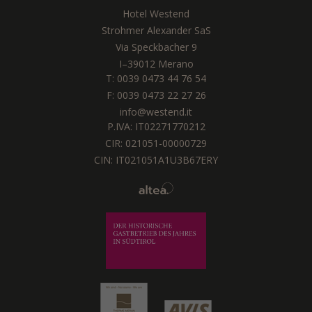
Hotel Westend
Strohmer Alexander SaS
Via Speckbacher 9
I
–
39012
Merano
T:
0039 0473 44 76 54
F: 0039 0473 22 27 26
info@westend.it
P.IVA: IT02271770212
CIR: 021051-00000729
CIN: IT021051A1U3B67ERY