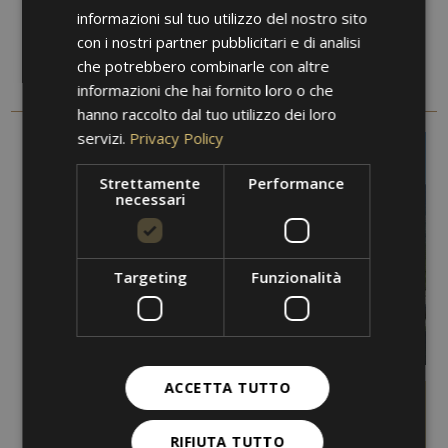
informazioni sul tuo utilizzo del nostro sito
con i nostri partner pubblicitari e di analisi
Le nostre offerte
che potrebbero combinarle con altre
informazioni che hai fornito loro o che
SCOPRI LE NOSTRE OFFERTE E PACCHETTI VACANZA
hanno raccolto dal tuo utilizzo dei loro
servizi.
Privacy Policy
Strettamente
Performance
necessari
Targeting
Funzionalità
ACCETTA TUTTO
Il Sentiero della Roggia di Marlengo
RIFIUTA TUTTO