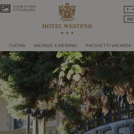
Guarda la nostra
T. 
FOTOGALLERIA
IN
E
CUCINA
VACANZE A MERANO
PACCHETTI VACANZA