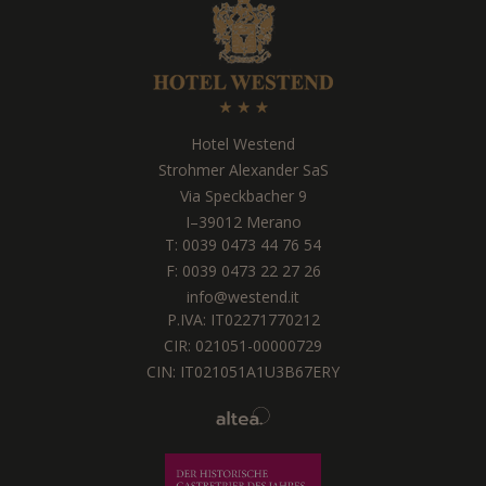
Hotel Westend
Strohmer Alexander SaS
Via Speckbacher 9
I
–
39012
Merano
T:
0039 0473 44 76 54
F: 0039 0473 22 27 26
info@westend.it
P.IVA: IT02271770212
CIR: 021051-00000729
CIN: IT021051A1U3B67ERY