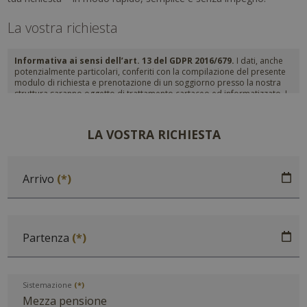
La vostra richiesta
Informativa ai sensi dell’art. 13 del GDPR 2016/679.
I dati, anche
potenzialmente particolari, conferiti con la compilazione del presente
modulo di richiesta e prenotazione di un soggiorno presso la nostra
struttura saranno oggetto di trattamento cartaceo ed informatizzato. I
Suoi dati saranno utilizzati esclusivamente per dare un riscontro alla
Sua richiesta e prenotare il Suo soggiorno. I Suoi dati non saranno
diffusi a soggetti terzi. Titolare del trattamento è STROHMER
LA VOSTRA RICHIESTA
ALEXANDER SAS, cui potrà rivolgersi per l’esercizio dei Suoi diritti, tra
cui rientrano il diritto d’accesso ai dati, d’integrazione, rettifica e
cancellazione. Per la visione dell’informativa completa si rimanda a:
privacy policy
.
Arrivo
Partenza
Sistemazione