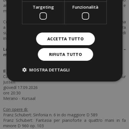
aromatico per due – un’esperienza che armonizza corpo e
Targeting
Funzionalità
mente.
Concludete la giornata in modo perfetto con una romantica cena
a lume di candela in giardino: delizie culinarie, un’atmosfera
suggestiva e le miti serate meranesi creeranno ricordi
indimenticabili.
ACCETTA TUTTO
La vostra vacanza tra cultura e piacere a Merano –
RIFIUTA TUTTO
musica, relax e momenti di coppia.
MOSTRA DETTAGLI
Il programma del concerto è il seguente:
Camerata Salzburg Finnegan Downie Dear . Lucas & Arthur
Jussen
giovedí 17.09.2026
ore 20:30
Merano - Kursaal
Con opere di:
Franz Schubert: Sinfonia n. 6 in do maggiore D 589
Franz Schubert: Fantasia per pianoforte a quattro mani in fa
minore D 960 op. 103