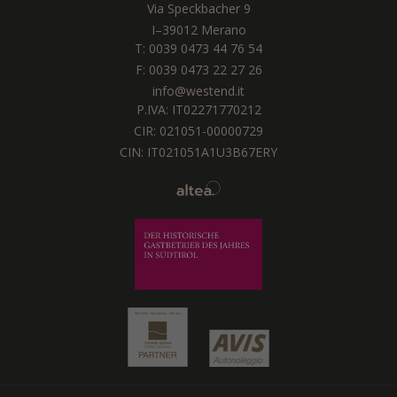
Via Speckbacher 9
I
–
39012
Merano
T:
0039 0473 44 76 54
F: 0039 0473 22 27 26
info@westend.it
P.IVA: IT02271770212
CIR: 021051-00000729
CIN: IT021051A1U3B67ERY