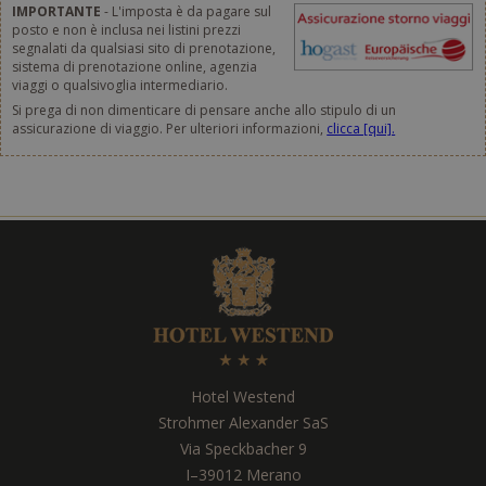
IMPORTANTE
- L'imposta è da pagare sul
posto e non è inclusa nei listini prezzi
segnalati da qualsiasi sito di prenotazione,
sistema di prenotazione online, agenzia
viaggi o qualsivoglia intermediario.
Si prega di non dimenticare di pensare anche allo stipulo di un
assicurazione di viaggio. Per ulteriori informazioni,
clicca [qui].
Hotel Westend
Strohmer Alexander SaS
Via Speckbacher 9
I
–
39012
Merano