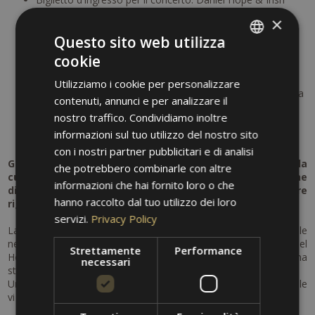
Band Lúnasa
×
1 massaggio agli olii aromatici alla SPA delle Terme
Questo sito web utilizza
Merano (50 min.)
1 Ingresso alle Terme Merano (2 ore con accesso alle
cookie
ITALIAN
piscine e sauna)
10% riduzione sugli ingressi alle Terme Merano
Utilizziamo i cookie per personalizzare
GERMAN
5% riduzione su trattamenti di bellezza e massaggi alla spa
contenuti, annunci e per analizzare il
delle Terme di Merano
ENGLISH
nostro traffico. Condividiamo inoltre
Posteggi auto direttamente davanti all‘hotel
Noleggio biciclette gratuito direttamente in hotel
informazioni sul tuo utilizzo del nostro sito
con i nostri partner pubblicitari e di analisi
Godetevi una vacanza indimenticabile all’insegna della
che potrebbero combinarle con altre
cultura e del relax a Merano – una perfetta combinazione
informazioni che hai fornito loro o che
di musica di alto livello, natura alpina e benessere
hanno raccolto dal tuo utilizzo dei loro
rigenerante.
servizi.
Privacy Policy
Lasciatevi incantare da un’esperienza concertistica speciale
nell’ambito delle rinomate Settimane Musicali Meranesi: Daniel
Strettamente
Performance
Hope & Irish Band Lúnasa vi entusiaseranno con un programma
necessari
straordinario.
Una serata ricca di emozioni, sonorità e pura eccellenza musicale
vi attende.