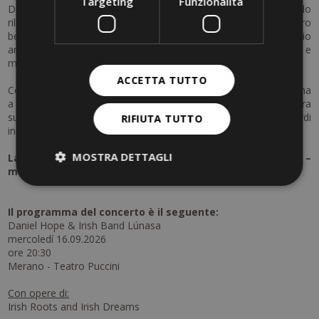
Targeting
Funzionalità
Dopo questo highlight culturale, immergetevi nel mondo
rilassante delle Terme di Merano. Concedetevi momenti di puro
benessere e lasciatevi coccolare con un esclusivo massaggio
aromatico per due – un’esperienza che armonizza corpo e
mente.
ACCETTA TUTTO
Concludete la giornata in modo perfetto con una romantica cena
a lume di candela in giardino: delizie culinarie, un’atmosfera
suggestiva e le miti serate meranesi creeranno ricordi
RIFIUTA TUTTO
indimenticabili.
MOSTRA DETTAGLI
La vostra vacanza tra cultura e piacere a Merano –
musica, relax e momenti di coppia.
Il programma del concerto è il seguente:
Daniel Hope & Irish Band Lúnasa
mercoledí 16.09.2026
ore 20:30
Merano - Teatro Puccini
Con opere di:
Irish Roots and Irish Dreams