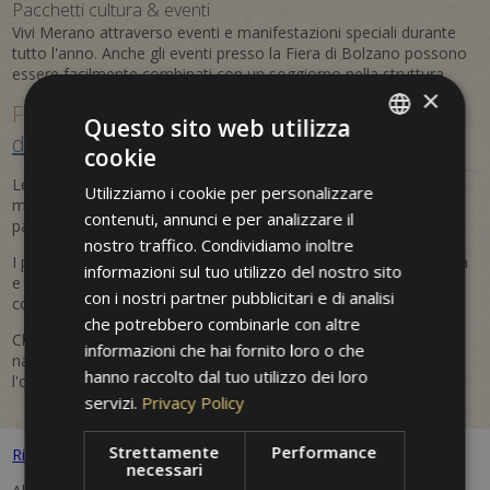
Pacchetti cultura & eventi
Vivi Merano attraverso eventi e manifestazioni speciali durante
tutto l'anno. Anche gli eventi presso la Fiera di Bolzano possono
essere facilmente combinati con un soggiorno nella struttura.
×
Flessibili, personalizzati e
prenotabili
Questo sito web utilizza
direttamente
cookie
ITALIAN
Le offerte sono flessibili e aggiornate regolarmente. In questo
Utilizziamo i cookie per personalizzare
GERMAN
modo puoi approfittare di vantaggi stagionali, servizi inclusi e
contenuti, annunci e per analizzare il
pacchetti su misura per la tua vacanza a Merano.
ENGLISH
nostro traffico. Condividiamo inoltre
I prezzi sono dinamici e possono variare in base alla disponibilità
informazioni sul tuo utilizzo del nostro sito
e al periodo di prenotazione. Le tariffe indicate sono da
con i nostri partner pubblicitari e di analisi
considerarsi indicative e non vincolanti.
che potrebbero combinarle con altre
Che si tratti di una fuga romantica, di una vacanza attiva nella
informazioni che hai fornito loro o che
natura o di un viaggio culturale – all'Hotel Villa Westend troverai
hanno raccolto dal tuo utilizzo dei loro
l'offerta perfetta per il tuo soggiorno.
servizi.
Privacy Policy
Strettamente
Performance
Ritorni alle offerte
necessari