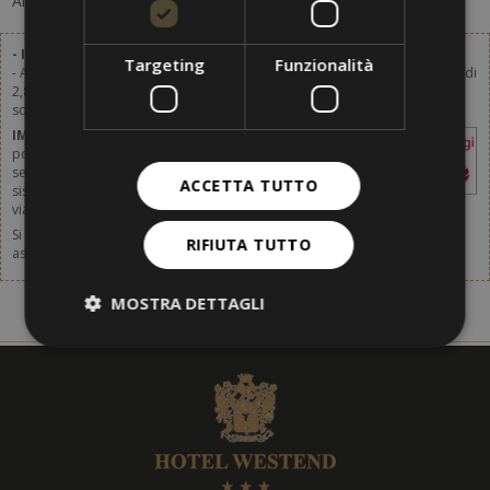
Al momento non ci sono offerte disponibili.
- Imposta di soggiorno esclusa.
Targeting
Funzionalità
- Ai prezzi indicati da qualsiasi listino, va aggiunta l'imposta di soggiorno di
2,80 € a persona e giorno (a partire dai 14 anni). Dal 1.1.2024 l’imposta di
soggiorno sarà aumentata. Dettagli a breve.
IMPORTANTE
- L'imposta è da pagare sul
posto e non è inclusa nei listini prezzi
segnalati da qualsiasi sito di prenotazione,
ACCETTA TUTTO
sistema di prenotazione online, agenzia
viaggi o qualsivoglia intermediario.
Si prega di non dimenticare di pensare anche allo stipulo di un
RIFIUTA TUTTO
assicurazione di viaggio. Per ulteriori informazioni,
clicca [qui].
MOSTRA DETTAGLI