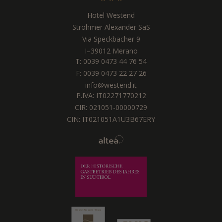
Hotel Westend
Strohmer Alexander SaS
Via Speckbacher 9
I
–
39012
Merano
T:
0039 0473 44 76 54
F: 0039 0473 22 27 26
info@westend.it
P.IVA: IT02271770212
CIR: 021051-00000729
CIN: IT021051A1U3B67ERY