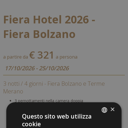
Fiera Hotel 2026 -
Fiera Bolzano
€ 321
a partire da
a persona
17/10/2026 - 25/10/2026
3 notti / 4 giorni - Fiera Bolzano e Terme
Merano
3 pernottamenti nella camera doppia
Prima colazione a buffet nella nostra romantica sala „Art
×
nouveau“
Questo sito web utilizza
L'ingresso alla fiera non è incluso nel pacchetto
Alto Adige Guest Pass
cookie
ITALIAN
1 entrata alle Terme di Merano per la durata di due ore