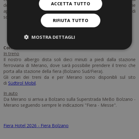
ACCETTA TUTTO
della fiera Hotel. Non solo professionisti del settore, ma anche
appassionati o curiosi possono godere di una visita pieno di
sorprese e curiosità.
RIFIUTA TUTTO
MOSTRA DETTAGLI
Come arrivare alla fiera di Bolzano?
In treno
Il nostro albergo dista soli dieci minuti a piedi dalla stazione
ferroviaria di Merano, dove sarà possibilie prendere il treno che
porta alla stazione della fiera (Bolzano Sud/Fiera).
Gli orari dei treni da e per Merano sono disponibli sul sito
di
Südtirol Mobil
.
In auto
Da Merano si arriva a Bolzano sulla Superstrada MeBo Bolzano -
Merano seguendo sempre le indicazioni "Fiera - Messe".
Fiera Hotel 2026 - Fiera Bolzano