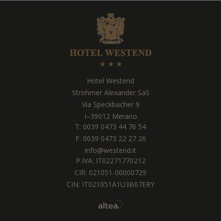
Hotel Westend
Strohmer Alexander SaS
Via Speckbacher 9
I
–
39012
Merano
T:
0039 0473 44 76 54
F: 0039 0473 22 27 26
info@westend.it
P.IVA: IT02271770212
CIR: 021051-00000729
CIN: IT021051A1U3B67ERY