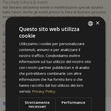
Pacchetti cultura & eventi
Vivi Merano attraverso eventi e manifestazioni speciali durante
tutto l'anno. Anche gli eventi presso la Fiera di Bolzano possono
essere facilmente combinati con un soggiorno nella struttura.
×
Flessibili, personalizzati e
prenotabili
Questo sito web utilizza
direttamente
cookie
ITALIAN
Le offerte sono flessibili e aggiornate regolarmente. In questo
Utilizziamo i cookie per personalizzare
GERMAN
modo puoi approfittare di vantaggi stagionali, servizi inclusi e
contenuti, annunci e per analizzare il
pacchetti su misura per la tua vacanza a Merano.
ENGLISH
nostro traffico. Condividiamo inoltre
I prezzi sono dinamici e possono variare in base alla disponibilità
informazioni sul tuo utilizzo del nostro sito
e al periodo di prenotazione. Le tariffe indicate sono da
con i nostri partner pubblicitari e di analisi
considerarsi indicative e non vincolanti.
che potrebbero combinarle con altre
Che si tratti di una fuga romantica, di una vacanza attiva nella
informazioni che hai fornito loro o che
natura o di un viaggio culturale – all'Hotel Villa Westend troverai
hanno raccolto dal tuo utilizzo dei loro
l'offerta perfetta per il tuo soggiorno.
servizi.
Privacy Policy
Strettamente
Performance
Ritorni alle offerte
necessari