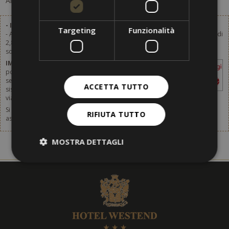
Al momento non ci sono offerte disponibili.
- Imposta di soggiorno esclusa.
Targeting
Funzionalità
- Ai prezzi indicati da qualsiasi listino, va aggiunta l'imposta di soggiorno di
2,80 € a persona e giorno (a partire dai 14 anni). Dal 1.1.2024 l’imposta di
soggiorno sarà aumentata. Dettagli a breve.
IMPORTANTE
- L'imposta è da pagare sul
posto e non è inclusa nei listini prezzi
segnalati da qualsiasi sito di prenotazione,
ACCETTA TUTTO
sistema di prenotazione online, agenzia
viaggi o qualsivoglia intermediario.
Si prega di non dimenticare di pensare anche allo stipulo di un
RIFIUTA TUTTO
assicurazione di viaggio. Per ulteriori informazioni,
clicca [qui].
MOSTRA DETTAGLI