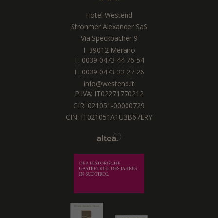
Hotel Westend
Strohmer Alexander SaS
Via Speckbacher 9
I
–
39012
Merano
T:
0039 0473 44 76 54
F: 0039 0473 22 27 26
info@westend.it
P.IVA: IT02271770212
CIR: 021051-00000729
CIN: IT021051A1U3B67ERY