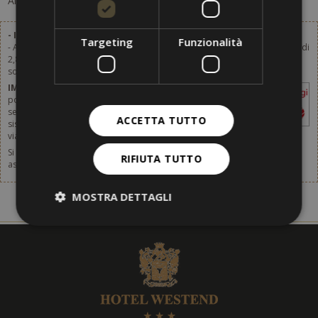
Al momento non ci sono offerte disponibili.
- Imposta di soggiorno esclusa.
Targeting
Funzionalità
- Ai prezzi indicati da qualsiasi listino, va aggiunta l'imposta di soggiorno di
2,80 € a persona e giorno (a partire dai 14 anni). Dal 1.1.2024 l’imposta di
soggiorno sarà aumentata. Dettagli a breve.
IMPORTANTE
- L'imposta è da pagare sul
posto e non è inclusa nei listini prezzi
segnalati da qualsiasi sito di prenotazione,
ACCETTA TUTTO
sistema di prenotazione online, agenzia
viaggi o qualsivoglia intermediario.
Si prega di non dimenticare di pensare anche allo stipulo di un
RIFIUTA TUTTO
assicurazione di viaggio. Per ulteriori informazioni,
clicca [qui].
MOSTRA DETTAGLI