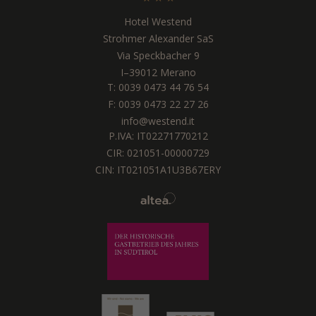
Hotel Westend
Strohmer Alexander SaS
Via Speckbacher 9
I
–
39012
Merano
T:
0039 0473 44 76 54
F: 0039 0473 22 27 26
info@westend.it
P.IVA: IT02271770212
CIR: 021051-00000729
CIN: IT021051A1U3B67ERY