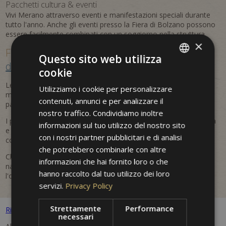
Pacchetti cultura & eventi
Vivi Merano attraverso eventi e manifestazioni speciali durante
tutto l'anno. Anche gli eventi presso la Fiera di Bolzano possono
essere facilmente combinati con un soggiorno nella struttura.
×
Flessibili, personalizzati e
prenotabili
Questo sito web utilizza
direttamente
cookie
ITALIAN
Le offerte sono flessibili e aggiornate regolarmente. In questo
Utilizziamo i cookie per personalizzare
GERMAN
modo puoi approfittare di vantaggi stagionali, servizi inclusi e
contenuti, annunci e per analizzare il
pacchetti su misura per la tua vacanza a Merano.
ENGLISH
nostro traffico. Condividiamo inoltre
I prezzi sono dinamici e possono variare in base alla disponibilità
informazioni sul tuo utilizzo del nostro sito
e al periodo di prenotazione. Le tariffe indicate sono da
con i nostri partner pubblicitari e di analisi
considerarsi indicative e non vincolanti.
che potrebbero combinarle con altre
Che si tratti di una fuga romantica, di una vacanza attiva nella
informazioni che hai fornito loro o che
natura o di un viaggio culturale – all'Hotel Villa Westend troverai
hanno raccolto dal tuo utilizzo dei loro
l'offerta perfetta per il tuo soggiorno.
servizi.
Privacy Policy
Strettamente
Performance
Ritorni alle offerte
necessari