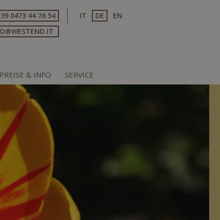
+39 0473 44 76 54
IT
DE
EN
FO@WESTEND.IT
PREISE & INFO
SERVICE