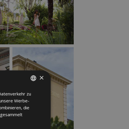
×
Datenverkehr zu
ITALIAN
 unsere Werbe-
GERMAN
ombinieren, die
ENGLISH
e gesammelt