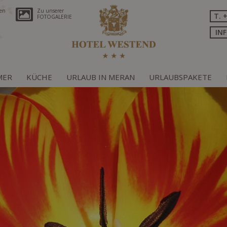
ren
Zu unserer
T. 
FOTOGALERIE
IN
MER
KÜCHE
URLAUB IN MERAN
URLAUBSPAKETE