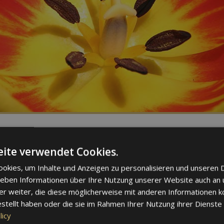
ne
ite verwendet Cookies.
 Nr. 524/2013 des Europäischen Parlaments und Rats
okies, um Inhalte und Anzeigen zu personalisieren und unseren 
cherrechtlicher Streitigkeiten (ODR) der Europäischen Kommission:
ht
 geben Informationen über Ihre Nutzung unserer Website auch an
er weiter, die diese möglicherweise mit anderen Informationen k
estellt haben oder die sie im Rahmen Ihrer Nutzung ihrer Dienst
ts ist ein unerwarteter Fehler aufgetreten.
licy
erneut.