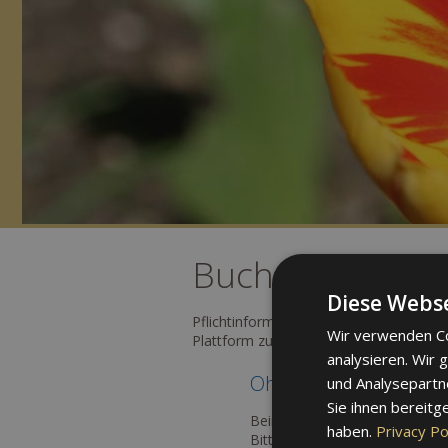
Buchen Sie onli
Diese Webse
Pflichtinformation nach EU-Verordnung
Wir verwenden Co
Plattform zur Online-Beilegung verbrau
analysieren. Wir
Oh nein!
und Analysepartn
Sie ihnen bereitg
Beim Laden des Buchungs-Widge
haben.
Privacy Po
Bitte versuchen Sie es später 