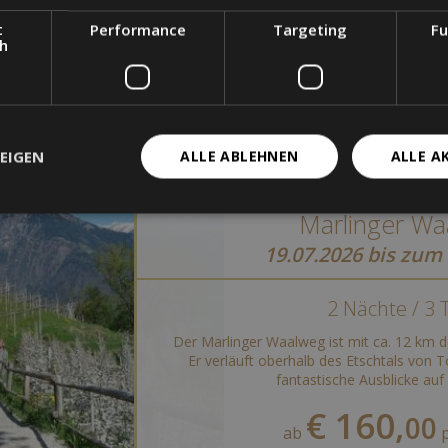
t
Performance
Targeting
Fu
ch
Unsere Angebote
ENTDECKEN SIE UNSERE ANGEBOTE UND URLAUBSPAKETE
EIGEN
ALLE ABLEHNEN
ALLE A
Marlinger Wa
19.07.2026 bis zum
2 Nächte / 3 
Der Marlinger Waalweg ist mit ca. 12 km d
Er verläuft oberhalb des Etschtals von T
fantastische Ausblicke auf 
€ 160,
00
ab
p