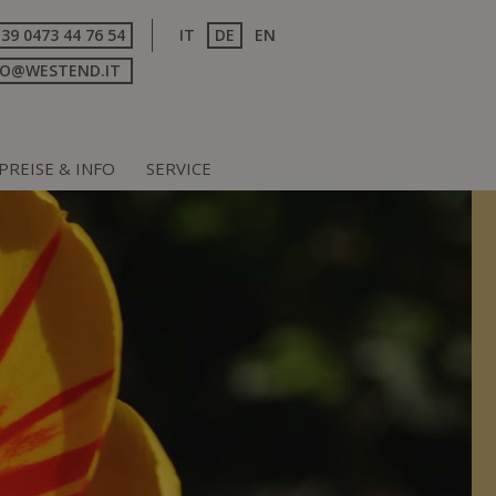
+39 0473 44 76 54
IT
DE
EN
FO@WESTEND.IT
PREISE & INFO
SERVICE