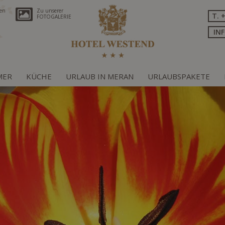
ren
Zu unserer
T. 
FOTOGALERIE
IN
MER
KÜCHE
URLAUB IN MERAN
URLAUBSPAKETE