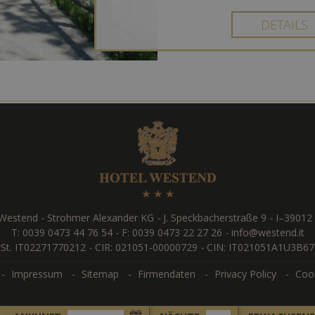
DETAILS
 Westend
-
Strohmer Alexander KG
-
J. Speckbacherstraße 9
-
I
–
39012
T:
0039 0473 44 76 54
-
F: 0039 0473 22 27 26
-
info@westend.it
St. IT02271770212
-
CIR: 021051-00000729
-
CIN: IT021051A1U3B67
Impressum
Sitemap
Firmendaten
Privacy Policy
Cook