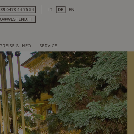
+39 0473 44 76 54
IT
DE
EN
FO@WESTEND.IT
PREISE & INFO
SERVICE