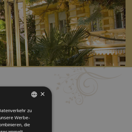
×
Datenverkehr zu
ITALIAN
 unsere Werbe-
GERMAN
ombinieren, die
ENGLISH
e gesammelt