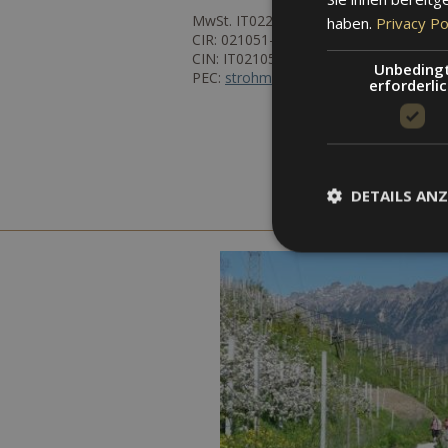
MwSt. IT02271770212
haben.
Privacy Po
CIR: 021051-00000729
CIN: IT021051A1U3B67ERY
Unbeding
PEC:
strohmer.alexander@pec.rolmail.n
erforderli
DETAILS ANZ