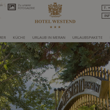
ren
Zu unserer
T. 
FOTOGALERIE
IN
MER
KÜCHE
URLAUB IN MERAN
URLAUBSPAKETE