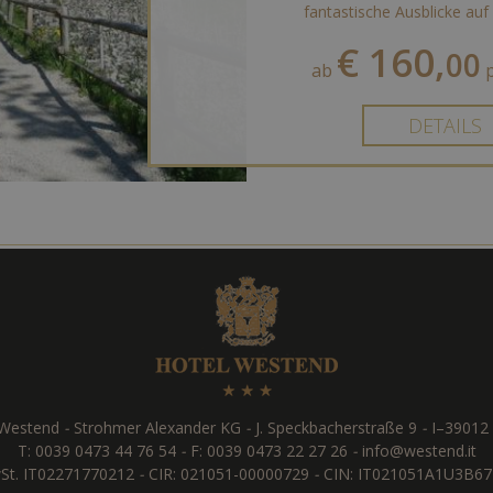
fantastische Ausblicke auf 
€ 160,
00
ab
p
DETAILS
 Westend
-
Strohmer Alexander KG
-
J. Speckbacherstraße 9
-
I
–
39012
T:
0039 0473 44 76 54
-
F: 0039 0473 22 27 26
-
info@westend.it
St. IT02271770212
-
CIR: 021051-00000729
-
CIN: IT021051A1U3B67