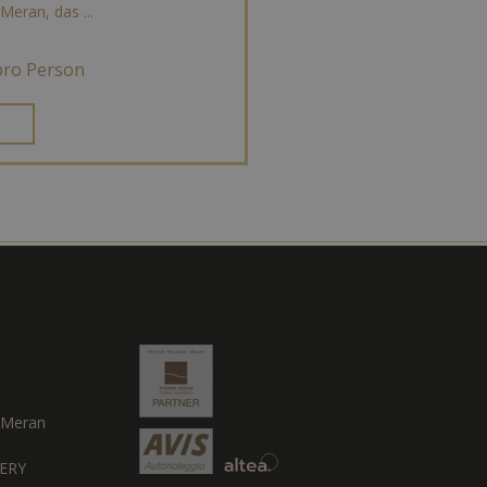
Meran, das ...
ro Person
Meran
ERY