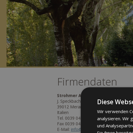
Firmendaten
Strohmer Alexander KG
Diese Webse
J. Speckbacherstraße 9
39012 Meran (BZ)
Wir verwenden Co
Italien
Tel. 0039 0473 447 654
analysieren. Wir
Fax 0039 0473 222 726
und Analysepartn
E-Mail:
info@westend.it
Sie ihnen bereitg