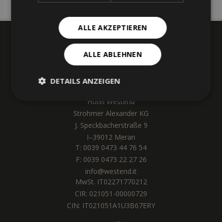
ALLE AKZEPTIEREN
ALLE ABLEHNEN
DETAILS ANZEIGEN
Hotel Westend
Strohmer Alexander KG
J. Speckbacherstraße 9
I
–
39012
Meran
T:
0039 0473 44 76 54
F: 0039 0473 22 27 26
info@westend.it
MwSt. IT02271770212
CIR: 021051-00000729
CIN: IT021051A1U3B67ERY