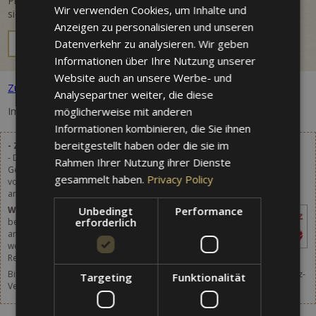
Planen Sie Ihren Aufenthalt in der Villa Westend und sichern Sie
Wir verwenden Cookies, um Inhalte und
sich Ihr individuelles Angebot zum gewünschten Reisetermin.
GERMAN
Anzeigen zu personalisieren und unseren
ENGLISH
JETZT ANFRAGEN
Datenverkehr zu analysieren. Wir geben
Informationen über Ihre Nutzung unserer
Website auch an unsere Werbe- und
Zurück zu allen Paketen
Analysepartner weiter, die diese
möglicherweise mit anderen
Im Moment sind keine Pakete vorhanden.
Informationen kombinieren, die Sie ihnen
bereitgestellt haben oder die sie im
- Zuzüglich Gemeindeaufenthaltsabgabe
- Die angegebenen Preise verstehen sich zuzüglich 2,80 €
Rahmen Ihrer Nutzung ihrer Dienste
Gemeindeaufenthaltsabgabe pro Person (ab 14 Jahren) und Tag, welche
gesammelt haben.
Privacy Policy
vor Ort bezahlt wird. Ab 1.1.2024 wird die Gemeindeaufenthaltsabgabe
angehoben. Details in Kürze.
Unbedingt
Performance
WICHTIG
– Der Betrag ist vor Ort zu
erforderlich
begleichen und nicht in den auf der Webseite
angegebenen Preisen inbegriffen, egal über
welche Webseite, Online Buchungssystem,
Reiseagentur oder andere Vermittlung die Reservierung erfolgt ist.
Bitte vergessen Sie nicht, auch an den Abschluss einer Reise-Storno-Schutz-
Targeting
Funktionalität
Versicherung zu denken.
Nähere Infos [hier].