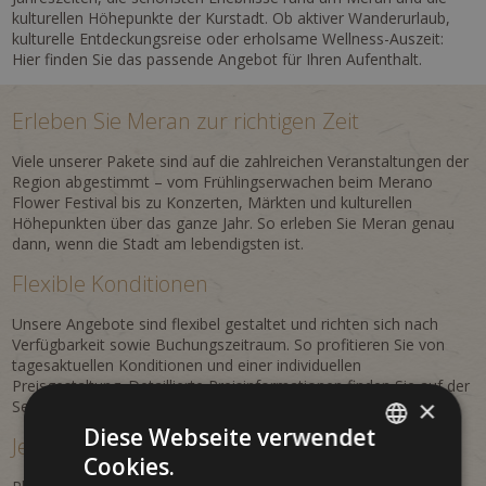
kulturellen Höhepunkte der Kurstadt. Ob aktiver Wanderurlaub,
kulturelle Entdeckungsreise oder erholsame Wellness-Auszeit:
Hier finden Sie das passende Angebot für Ihren Aufenthalt.
Erleben Sie Meran zur richtigen Zeit
Viele unserer Pakete sind auf die zahlreichen Veranstaltungen der
Region abgestimmt – vom Frühlingserwachen beim Merano
Flower Festival bis zu Konzerten, Märkten und kulturellen
Höhepunkten über das ganze Jahr. So erleben Sie Meran genau
dann, wenn die Stadt am lebendigsten ist.
Flexible Konditionen
Unsere Angebote sind flexibel gestaltet und richten sich nach
Verfügbarkeit sowie Buchungszeitraum. So profitieren Sie von
tagesaktuellen Konditionen und einer individuellen
Preisgestaltung. Detaillierte Preisinformationen finden Sie auf der
×
Seite
Preise & Info
.
Diese Webseite verwendet
Jetzt Urlaub in Meran anfragen
Cookies.
ITALIAN