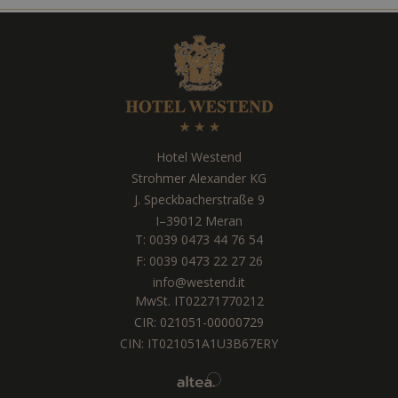
Hotel Westend
Strohmer Alexander KG
J. Speckbacherstraße 9
I
–
39012
Meran
T:
0039 0473 44 76 54
F: 0039 0473 22 27 26
info@westend.it
MwSt. IT02271770212
CIR: 021051-00000729
CIN: IT021051A1U3B67ERY