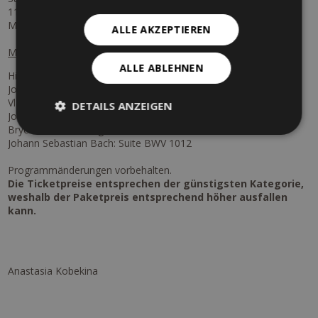
11:00 Uhr
Meran - Pavillon des Fleurs
ALLE AKZEPTIEREN
Mit Werken von:
ALLE ABLEHNEN
Hildegard von Bingen: O frondes virga
Johann Sebastian Bach: Suite BWV 1008
Vladimir Kobekin: Narrenschiff
DETAILS ANZEIGEN
Johann Sebastian Bach: Suite BWV 1010
Bryce Dessner: Song for Ainola
Johann Sebastian Bach: Suite BWV 1012
Programmänderungen vorbehalten.
Die Ticketpreise entsprechen der günstigsten Kategorie,
weshalb der Paketpreis entsprechend höher ausfallen
kann.
Anastasia Kobekina