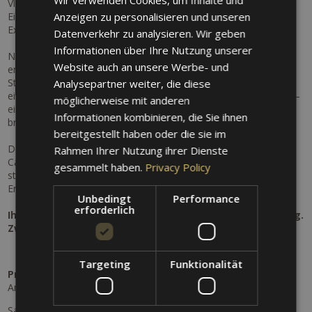
Vladimir Kobekin und Bryce Dessner.
GERMAN
Anzeigen zu personalisieren und unseren
Ein Abend voller Emotionen, Klangvielfalt und musikalischer
ENGLISH
Exzellenz erwartet Sie.
Datenverkehr zu analysieren. Wir geben
Informationen über Ihre Nutzung unserer
Nach diesem kulturellen Highlight tauchen Sie ein in die
Website auch an unsere Werbe- und
entspannte Welt der Therme Meran. Genießen Sie wohltuende
Stunden voller Ruhe und Regeneration und lassen Sie sich bei
Analysepartner weiter, die diese
einer exklusiven Aromaölmassage für Zwei rundum verwöhnen –
möglicherweise mit anderen
ein Moment der Zweisamkeit, der Körper und Geist in Einklang
Informationen kombinieren, die Sie ihnen
bringt.
bereitgestellt haben oder die sie im
Den perfekten Abschluss Ihres Tages bildet ein romantisches
Rahmen Ihrer Nutzung ihrer Dienste
Candle-Light-Dinner im Garten: Kulinarische Köstlichkeiten,
gesammelt haben.
Privacy Policy
stimmungsvolles Ambiente und laue Meraner Abende schaffen
Erinnerungen, die bleiben.
Unbedingt
Performance
erforderlich
Ihr Kultur- & Genussurlaub in Meran – Musik. Entspannung.
Zweisamkeit
Targeting
Funktionalität
Programm:
Anastasia Kobekina
Samstag, 12.09.2026