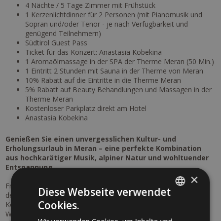
4 Nächte / 5 Tage Zimmer mit Frühstück
1 Kerzenlichtdinner für 2 Personen (mit Pianomusik und
Sopran und/oder Tenor - je nach Verfügbarkeit und
genügend Teilnehmern)
Südtirol Guest Pass
Ticket für das Konzert: Anastasia Kobekina
1 Aromaölmassage in der SPA der Therme Meran (50 Min.)
1 Eintritt 2 Stunden mit Sauna in der Therme von Meran
10% Rabatt auf die Eintritte in die Therme Meran
5% Rabatt auf Beauty Behandlungen und Massagen in der
Therme Meran
Kostenloser Parkplatz direkt am Hotel
Anastasia Kobekina
Genießen Sie einen unvergesslichen Kultur- und
Erholungsurlaub in Meran – eine perfekte Kombination
aus hochkarätiger Musik, alpiner Natur und wohltuender
Entspannung.
×
Freuen Sie sich auf ein besonderes Konzerterlebnis im Rahmen
Diese Webseite verwendet
der renommierten Meraner Musikwochen: Anastasia
Cookies.
Kobekina begeistert mit einem eindrucksvollen Programm mit
ITALIAN
Werken von Hildegard von Bingen, Johann Sebastian Bach,
Wir verwenden Cookies, um Inhalte und