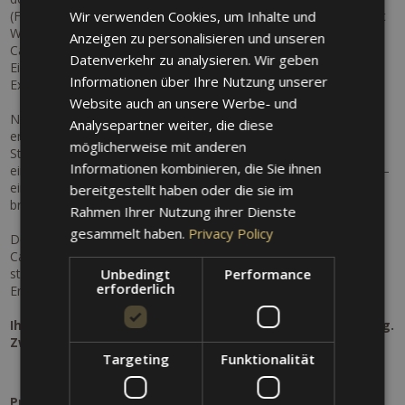
(Frankreich) begeistert mit einem eindrucksvollen Programm mit
Wir verwenden Cookies, um Inhalte und
GERMAN
Werken von Komponistinnen in Meran und Südtirol, Teresa
Anzeigen zu personalisieren und unseren
Carreño, Fanny Mendelssohn, Clara Wieck und Amy Beach.
ENGLISH
Datenverkehr zu analysieren. Wir geben
Ein Abend voller Emotionen, Klangvielfalt und musikalischer
Informationen über Ihre Nutzung unserer
Exzellenz erwartet Sie.
Website auch an unsere Werbe- und
Nach diesem kulturellen Highlight tauchen Sie ein in die
Analysepartner weiter, die diese
entspannte Welt der Therme Meran. Genießen Sie wohltuende
möglicherweise mit anderen
Stunden voller Ruhe und Regeneration und lassen Sie sich bei
Informationen kombinieren, die Sie ihnen
einer exklusiven Aromaölmassage für Zwei rundum verwöhnen –
ein Moment der Zweisamkeit, der Körper und Geist in Einklang
bereitgestellt haben oder die sie im
bringt.
Rahmen Ihrer Nutzung ihrer Dienste
gesammelt haben.
Privacy Policy
Den perfekten Abschluss Ihres Tages bildet ein romantisches
Candle-Light-Dinner im Garten: Kulinarische Köstlichkeiten,
stimmungsvolles Ambiente und laue Meraner Abende schaffen
Unbedingt
Performance
erforderlich
Erinnerungen, die bleiben.
Ihr Kultur- & Genussurlaub in Meran – Musik. Entspannung.
Zweisamkeit
Targeting
Funktionalität
Programm: