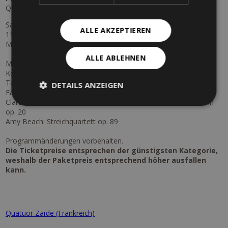
Quatuor Zaïde (Frankreich)
Samstag, 05.09.2026
ALLE AKZEPTIEREN
11:00 Uhr
Meran - Stadttheater
ALLE ABLEHNEN
Mit Werken von:
Komponistinnen in Meran und Südtirol
Teresa Carreño: Streichquartett in h-Moll
DETAILS ANZEIGEN
Fanny Mendelssohn: Streichquartett in Es-Dur
Clara Wieck: Variationen über ein Thema von Robert Schumann
op. 20
Amy Beach: Streichquartett op. 89
Programmänderungen vorbehalten.
Die Ticketpreise entsprechen der günstigsten Kategorie,
weshalb der Paketpreis entsprechend höher ausfallen
kann.
Quatuor Zaïde (Frankreich)