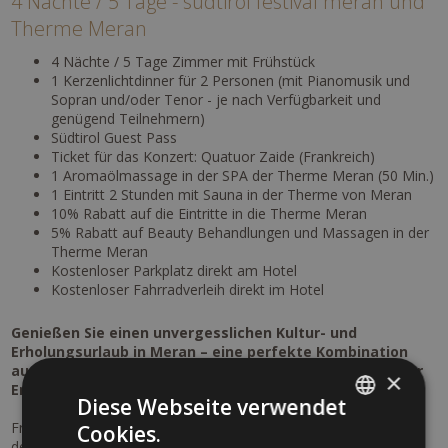
4 Nächte / 5 Tage - südtirol festival meran und
Therme Meran
4 Nächte / 5 Tage Zimmer mit Frühstück
1 Kerzenlichtdinner für 2 Personen (mit Pianomusik und
Sopran und/oder Tenor - je nach Verfügbarkeit und
genügend Teilnehmern)
Südtirol Guest Pass
Ticket für das Konzert: Quatuor Zaide (Frankreich)
1 Aromaölmassage in der SPA der Therme Meran (50 Min.)
1 Eintritt 2 Stunden mit Sauna in der Therme von Meran
10% Rabatt auf die Eintritte in die Therme Meran
5% Rabatt auf Beauty Behandlungen und Massagen in der
Therme Meran
Kostenloser Parkplatz direkt am Hotel
Kostenloser Fahrradverleih direkt im Hotel
Genießen Sie einen unvergesslichen Kultur- und
Erholungsurlaub in Meran – eine perfekte Kombination
aus hochkarätiger Musik, alpiner Natur und wohltuender
×
Entspannung.
Diese Webseite verwendet
Freuen Sie sich auf ein besonderes Konzerterlebnis im Rahmen
Cookies.
ITALIAN
der renommierten Meraner Musikwochen: Quatuor Zaïde