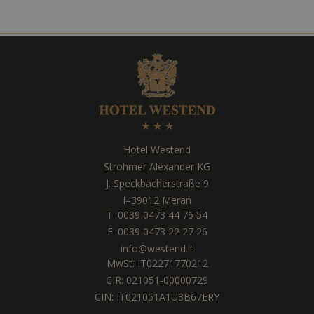
Hotel Westend
Strohmer Alexander KG
J. Speckbacherstraße 9
I
–
39012
Meran
T:
0039 0473 44 76 54
F: 0039 0473 22 27 26
info@westend.it
MwSt. IT02271770212
CIR: 021051-00000729
CIN: IT021051A1U3B67ERY