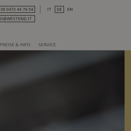
+39 0473 44 76 54
IT
DE
EN
FO@WESTEND.IT
PREISE & INFO
SERVICE