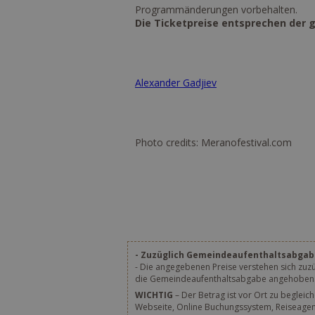
Programmänderungen vorbehalten.
Die Ticketpreise entsprechen der 
Alexander Gadjiev
Photo credits: Meranofestival.com
- Zuzüglich Gemeindeaufenthaltsabgab
- Die angegebenen Preise verstehen sich zuz
die Gemeindeaufenthaltsabgabe angehoben. D
WICHTIG
– Der Betrag ist vor Ort zu begleic
Webseite, Online Buchungssystem, Reiseagentu