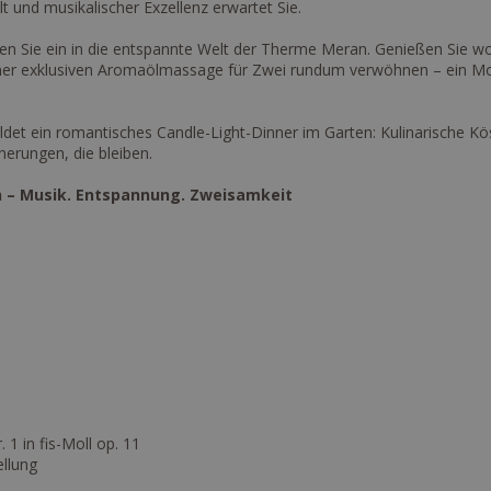
t und musikalischer Exzellenz erwartet Sie.
hen Sie ein in die entspannte Welt der Therme Meran. Genießen Sie w
einer exklusiven Aromaölmassage für Zwei rundum verwöhnen – ein M
ldet ein romantisches Candle-Light-Dinner im Garten: Kulinarische K
erungen, die bleiben.
an – Musik. Entspannung. Zweisamkeit
1 in fis-Moll op. 11
ellung