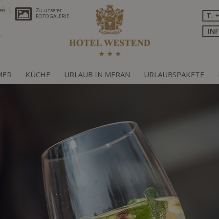
ren
Zu unserer
T. 
FOTOGALERIE
IN
MER
KÜCHE
URLAUB IN MERAN
URLAUBSPAKETE