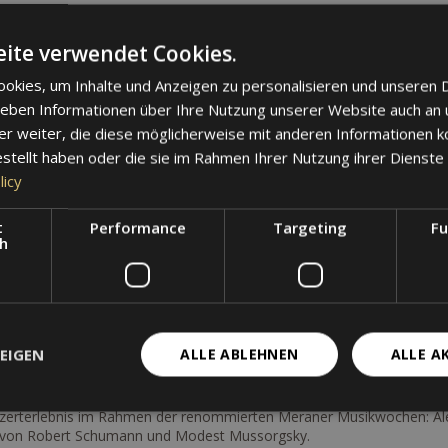
ite verwendet Cookies.
okies, um Inhalte und Anzeigen zu personalisieren und unseren 
l festival meran und Therme Meran
 geben Informationen über Ihre Nutzung unserer Website auch an
ühstück
er weiter, die diese möglicherweise mit anderen Informationen k
en (mit Pianomusik und Sopran und/oder Tenor - je nach Verfügbarkei
estellt haben oder die sie im Rahmen Ihrer Nutzung ihrer Dienst
licy
 Gadjiev
r Therme Meran (50 Min.)
t
Performance
Targeting
Fu
n der Therme von Meran
ch
die Therme Meran
ngen und Massagen in der Therme Meran
Hotel
 im Hotel
EIGEN
ALLE ABLEHNEN
ALLE A
n Kultur- und Erholungsurlaub in Meran – eine perfekte Kombi
tspannung.
nzerterlebnis im Rahmen der renommierten Meraner Musikwochen: Ale
 von Robert Schumann und Modest Mussorgsky.