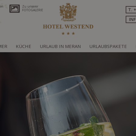
ren
Zu unserer
T. 
FOTOGALERIE
IN
MER
KÜCHE
URLAUB IN MERAN
URLAUBSPAKETE