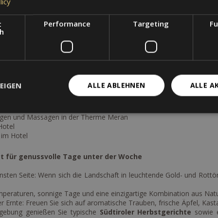
licy
t
Performance
Targeting
Fu
ch
 unter der Woche
mmer
antischen „Art nouveau“ Saal
EIGEN
ALLE ABLEHNEN
ALLE A
ss Trauttmansdorff und Touriseum (nicht inkludiert)
3 h Therme, Nutzung der Pools)
die Therme Meran
ngen und Massagen in der Therme Meran
Hotel
 im Hotel
ot für genussvolle Tage unter der Woche
nsten Seite: Wenn sich die Landschaft in leuchtende Gold- und Rottön
eraturen, sonnige Tage und eine einzigartige Kombination aus Natur
r Ernte: Freuen Sie sich auf aromatische Trauben, frische Äpfel, Kasta
gebung genießen Sie typische
Südtiroler Herbstgerichte
sowie e