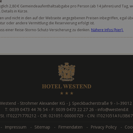
e
üglich 2,80 € Gemeindeaufenthaltsabgabe pro Person (ab 14 Jahren) und Tag, we
etails in Kürze.
hen und nicht in den auf der Webseite angegebenen Preisen inbegriffen, egal üb
r oder andere Vermittlung die Reservierung erfolgt ist.
luss einer Reise-Storno-Schutz-Versicherung zu denken.
Nähere Infos [hier].
 Westend
-
Strohmer Alexander KG
-
J. Speckbacherstraße 9
-
I
–
39012
T:
0039 0473 44 76 54
-
F: 0039 0473 22 27 26
-
info@westend.it
St. IT02271770212
-
CIR: 021051-00000729
-
CIN: IT021051A1U3B67
Impressum
Sitemap
Firmendaten
Privacy Policy
Cook