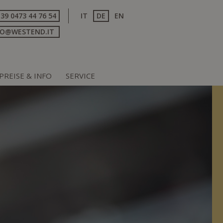
+39 0473 44 76 54
IT
DE
EN
FO@WESTEND.IT
PREISE & INFO
SERVICE