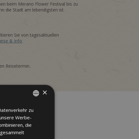
hen beim Merano Flower Festival bis zu
n die Stadt am lebendigsten ist.
itieren Sie von tagesaktuellen
eise & Info
.
ten Reisetermin.
×
Datenverkehr zu
ITALIAN
 unsere Werbe-
GERMAN
ombinieren, die
ENGLISH
e gesammelt