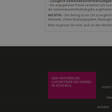
- Zuzüglich Gemeindeaufenthaltsabgab
- Die angegebenen Preise verstehen sich zuz
die Gemeindeaufenthaltsabgabe angehoben. D
WICHTIG
– Der Betrag ist vor Ort zu begleic
Webseite, Online Buchungssystem, Reiseagentu
Bitte vergessen Sie nicht, auch an den Absch
Hotel
Mw
Anfahrt