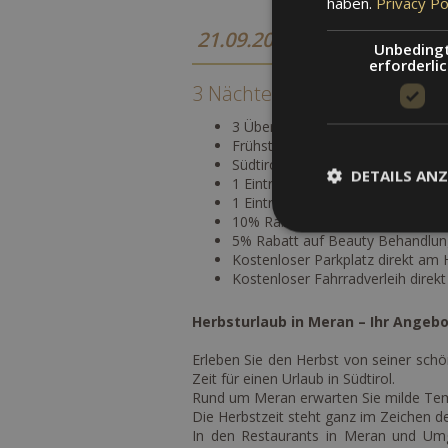
haben.
Privacy Po
21.09.2026 - 16.10.2026
Unbeding
erforderli
3 Nächte / 4 Tage - Exklusiv
3 Übernachtungen im Doppelzi
Frühstücksbuffet in unserem rom
Südtirol Guest Pass
DETAILS ANZ
1 Eintritt in die Gärten von Schlo
1 Eintritt in die Therme Meran (
10% Rabatt auf die Eintritte in 
5% Rabatt auf Beauty Behandlu
Kostenloser Parkplatz direkt am 
Kostenloser Fahrradverleih direkt
Herbsturlaub in Meran – Ihr Angeb
Erleben Sie den Herbst von seiner schö
Zeit für einen Urlaub in Südtirol.
Rund um Meran erwarten Sie milde Temp
Die Herbstzeit steht ganz im Zeichen de
In den Restaurants in Meran und Um