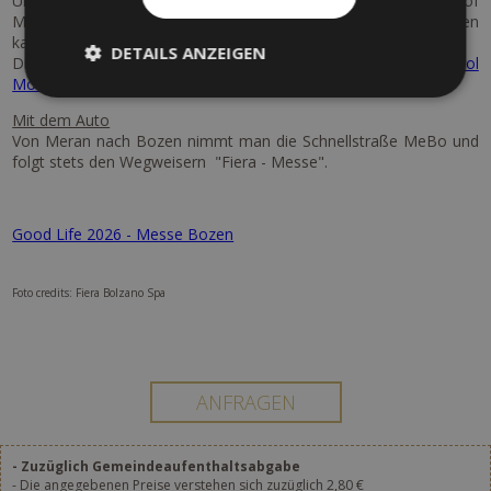
Unser Hotel ist zu Fuss weniger als 10 Minuten vom Bahnhof
Meran entfernt, von dem man den Zug bis zur Messe nehmen
kann (Bolzano Sud/Fiera).
DETAILS ANZEIGEN
Die Fahrtzeiten von und nach Meran sind auf der Seite
Südtirol
Mobil
abrufbar.
Mit dem Auto
Von Meran nach Bozen nimmt man die Schnellstraße MeBo und
folgt stets den Wegweisern "Fiera - Messe".
Good Life 2026 - Messe Bozen
Foto credits: Fiera Bolzano Spa
- Zuzüglich Gemeindeaufenthaltsabgabe
- Die angegebenen Preise verstehen sich zuzüglich 2,80 €