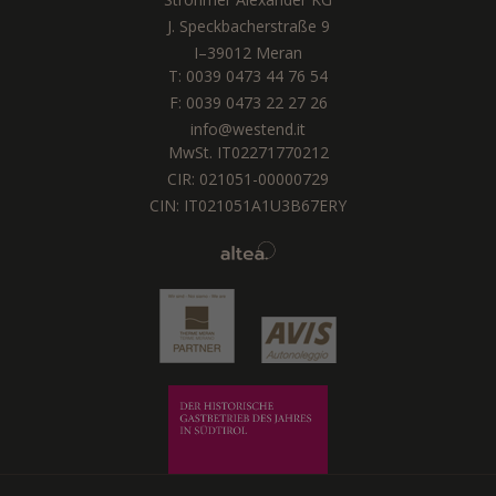
J. Speckbacherstraße 9
I
–
39012
Meran
T:
0039 0473 44 76 54
F: 0039 0473 22 27 26
info@westend.it
MwSt. IT02271770212
CIR: 021051-00000729
CIN: IT021051A1U3B67ERY