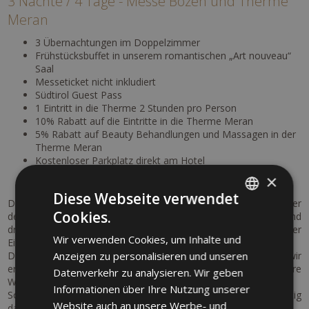
3 Nächte / 4 Tage - Messe Bozen und Therme
Meran
3 Übernachtungen im Doppelzimmer
Frühstücksbuffet in unserem romantischen „Art nouveau“
Saal
Messeticket nicht inkludiert
Südtirol Guest Pass
1 Eintritt in die Therme 2 Stunden pro Person
10% Rabatt auf die Eintritte in die Therme Meran
5% Rabatt auf Beauty Behandlungen und Massagen in der
Therme Meran
Kostenloser Parkplatz direkt am Hotel
Kostenloser Fahrradverleih direkt im Hotel
×
Diese Webseite verwendet
Dieses Urlaubspaket ist ideal für Besucher und Aussteller
Cookies.
der
Messe Good Life 2026 in Bozen
. Im Preis inkludiert sind
ITALIAN
drei Übernachtungen mit Frühstück sowie ein zweistündiger
Wir verwenden Cookies, um Inhalte und
Eintritt in die
Therme von Meran
.
GERMAN
Der Eintritt zur Messe ist im Paket nicht inkludiert, aber wir
Anzeigen zu personalisieren und unseren
ENGLISH
erweitern gerne die Paketleistungen wenn Sie besondere
Datenverkehr zu analysieren. Wir geben
Wünsche haben.
Informationen über Ihre Nutzung unserer
Sollte dies der Fall sein, so informieren Sie uns bitte rechtzeitig
Website auch an unsere Werbe- und
darüber.