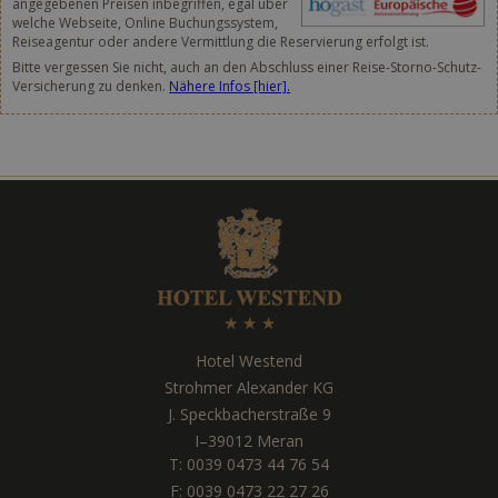
angegebenen Preisen inbegriffen, egal über
welche Webseite, Online Buchungssystem,
Reiseagentur oder andere Vermittlung die Reservierung erfolgt ist.
Bitte vergessen Sie nicht, auch an den Abschluss einer Reise-Storno-Schutz-
Versicherung zu denken.
Nähere Infos [hier].
Hotel Westend
Strohmer Alexander KG
J. Speckbacherstraße 9
I
–
39012
Meran
T:
0039 0473 44 76 54
F: 0039 0473 22 27 26