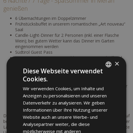
6 Nächte / 7 Tage - Spätsommer in Meran
genießen
6 Übernachtungen im Doppelzimmer
Frühstücksbuffet in unserem romantischen „Art nouveau“
Saal
Candle-Light-Dinner für 2 Personen (inkl. einer Flasche
Wein); bei gutem Wetter kann das Dinner im Garten
eingenommen werden
Südtirol Guest Pass
1 Eintritt in die Gärten von Schloss Trauttmansdorff und
×
Touriseum (nicht im Preis inkl.)
1 Eintritt in die Therme Meran (3 h Therme, Nutzung der
Diese Webseite verwendet
Pools)
Cookies.
ITALIAN
10% Rabatt auf die Eintritte in die Therme Meran
5% Rabatt auf Beauty Behandlungen und Massagen in der
Wir verwenden Cookies, um Inhalte und
GERMAN
Therme Meran
Anzeigen zu personalisieren und unseren
Kostenloser Parkplatz direkt am Hotel
ENGLISH
Datenverkehr zu analysieren. Wir geben
Kostenloser Fahrradverleih direkt im Hotel
Informationen über Ihre Nutzung unserer
Der Sommer in Meran verbindet Natur, Genuss und Erholung auf
Website auch an unsere Werbe- und
besondere Weise. Zwischen mediterraner Leichtigkeit, alpiner
Analysepartner weiter, die diese
Landschaft und regionaler Kulinarik erleben Sie entspannte
möglicherweise mit anderen
Urlaubstage im Herzen Südtirols.