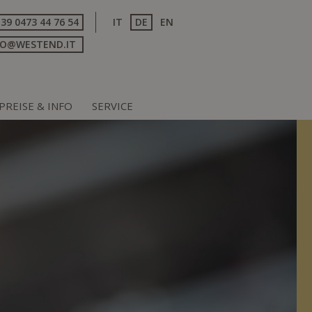
+39 0473 44 76 54
IT
DE
EN
FO@WESTEND.IT
PREISE & INFO
SERVICE