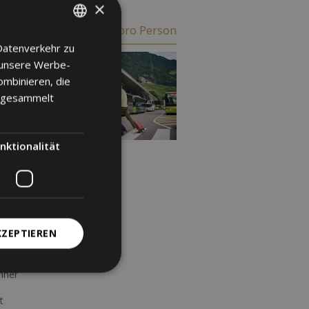
×
€ 330
ab
pro Person
Datenverkehr zu
ITALIAN
 unsere Werbe-
GERMAN
ombinieren, die
ENGLISH
e gesammelt
mit
nktionalität
KZEPTIEREN
on
hner
t