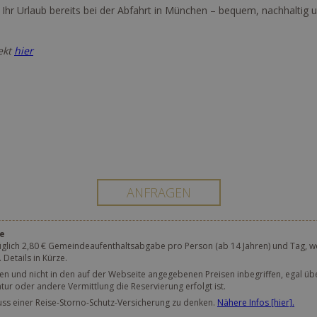
Ihr Urlaub bereits bei der Abfahrt in München – bequem, nachhaltig 
rekt
hier
e
üglich 2,80 € Gemeindeaufenthaltsabgabe pro Person (ab 14 Jahren) und Tag, we
etails in Kürze.
hen und nicht in den auf der Webseite angegebenen Preisen inbegriffen, egal üb
r oder andere Vermittlung die Reservierung erfolgt ist.
luss einer Reise-Storno-Schutz-Versicherung zu denken.
Nähere Infos [hier].