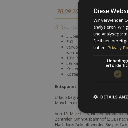
Diese Webse
30.09.2026 - 08.11.2026
Wir verwenden Co
3 Nächte / 4 Tage - Meraner
analysieren. Wir
und Analysepartn
3 Übernachtungen im Doppelzimm
Sie ihnen bereitg
Frühstücksbuffet in unserem rom
Verwöhnpaket Therme Meran "Speci
haben.
Privacy Po
warmen Lavasteinen (50 Min,), T
10% Rabatt auf die Eintritte in 
Unbeding
5% Rabatt auf Beauty Behandlu
erforderli
Kostenloser Parkplatz direkt am 
Kostenloser Fahrradverleih direkt
Entspannt nach Meran reisen – mi
DETAILS ANZ
Urlaub beginnt bereits mit der Anreise
München direkt nach Meran – ganz ohn
Von 15. März bis 8. November 2026 fä
Zentralen Omnibusbahnhof (ZOB) nach
Nach Ihrer Ankunft werden Sie per Taxi 