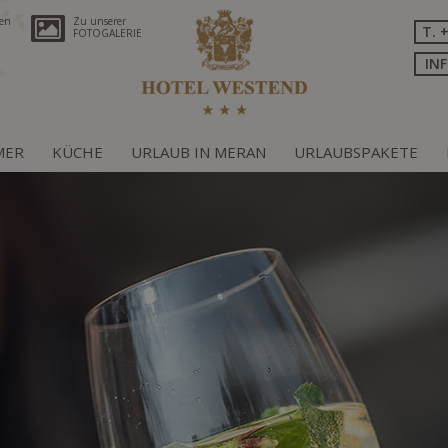
ren
Zu unserer
T. 
FOTOGALERIE
IN
MER
KÜCHE
URLAUB IN MERAN
URLAUBSPAKETE