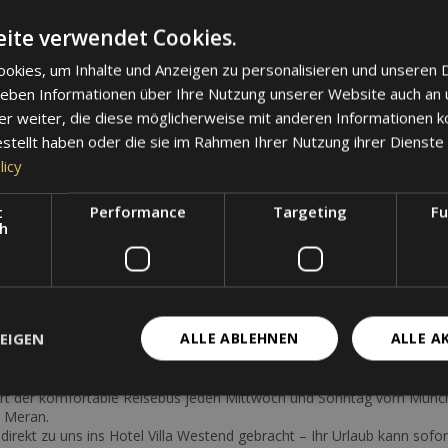
ite verwendet Cookies.
okies, um Inhalte und Anzeigen zu personalisieren und unseren 
 Land Express
 geben Informationen über Ihre Nutzung unserer Website auch an
er weiter, die diese möglicherweise mit anderen Informationen k
er inkl. Halbpension
estellt haben oder die sie im Rahmen Ihrer Nutzung ihrer Dienst
antischen „Art nouveau“ Saal
al für zwei": Whirlbad mit Südtiroler Essenzen (20 Min)., Massage 
licy
hermeneintritt 2 aufeinanderfolgende Stunden
die Therme Meran
t
Performance
Targeting
Fu
ngen und Massagen in der Therme Meran
ch
Hotel
 im Hotel
t dem Meraner Land Express
EIGEN
ALLE ABLEHNEN
ALLE A
. Mit dem Meraner Land Express gelangen Sie bequem und stressfrei v
e Stau, Parkplatzsuche oder Umsteigen.
hrt der komfortable Reisebus jeden Mittwoch und Sonntag vom Münc
 Meran.
direkt zu uns ins Hotel Villa Westend gebracht – Ihr Urlaub kann sofor