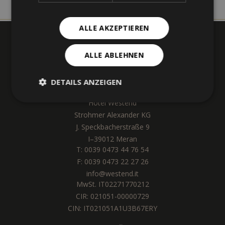
ALLE AKZEPTIEREN
ALLE ABLEHNEN
DETAILS ANZEIGEN
Hotel Westend
Strohmer Alexander KG
J. Speckbacherstraße 9
I
–
39012
Meran
T:
0039 0473 44 76 54
F: 0039 0473 22 27 26
info@westend.it
MwSt. IT02271770212
CIR: 021051-00000729
CIN: IT021051A1U3B67ERY