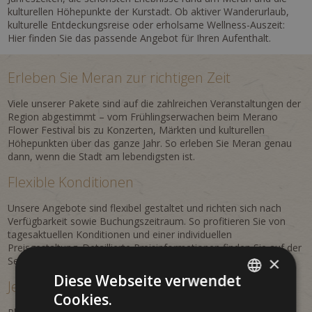
kulturellen Höhepunkte der Kurstadt. Ob aktiver Wanderurlaub,
kulturelle Entdeckungsreise oder erholsame Wellness-Auszeit:
Hier finden Sie das passende Angebot für Ihren Aufenthalt.
Erleben Sie Meran zur richtigen Zeit
Viele unserer Pakete sind auf die zahlreichen Veranstaltungen der
Region abgestimmt – vom Frühlingserwachen beim Merano
Flower Festival bis zu Konzerten, Märkten und kulturellen
Höhepunkten über das ganze Jahr. So erleben Sie Meran genau
dann, wenn die Stadt am lebendigsten ist.
Flexible Konditionen
Unsere Angebote sind flexibel gestaltet und richten sich nach
Verfügbarkeit sowie Buchungszeitraum. So profitieren Sie von
tagesaktuellen Konditionen und einer individuellen
Preisgestaltung. Detaillierte Preisinformationen finden Sie auf der
×
Seite
Preise & Info
.
Diese Webseite verwendet
Jetzt Urlaub in Meran anfragen
Cookies.
ITALIAN