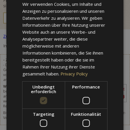
Planen Sie Ihren Aufenthalt in der Villa Westend und sichern Sie
Wir verwenden Cookies, um Inhalte und
sich Ihr individuelles Angebot zum gewünschten Reisetermin.
GERMAN
Anzeigen zu personalisieren und unseren
ENGLISH
JETZT ANFRAGEN
Datenverkehr zu analysieren. Wir geben
Informationen über Ihre Nutzung unserer
Website auch an unsere Werbe- und
Zurück zu allen Paketen
Analysepartner weiter, die diese
möglicherweise mit anderen
Im Moment sind keine Pakete vorhanden.
Informationen kombinieren, die Sie ihnen
bereitgestellt haben oder die sie im
- Zuzüglich Gemeindeaufenthaltsabgabe
- Die angegebenen Preise verstehen sich zuzüglich 2,80 €
Rahmen Ihrer Nutzung ihrer Dienste
Gemeindeaufenthaltsabgabe pro Person (ab 14 Jahren) und Tag, welche
gesammelt haben.
Privacy Policy
vor Ort bezahlt wird. Ab 1.1.2024 wird die Gemeindeaufenthaltsabgabe
angehoben. Details in Kürze.
Unbedingt
Performance
WICHTIG
– Der Betrag ist vor Ort zu
erforderlich
begleichen und nicht in den auf der Webseite
angegebenen Preisen inbegriffen, egal über
welche Webseite, Online Buchungssystem,
Reiseagentur oder andere Vermittlung die Reservierung erfolgt ist.
Bitte vergessen Sie nicht, auch an den Abschluss einer Reise-Storno-Schutz-
Targeting
Funktionalität
Versicherung zu denken.
Nähere Infos [hier].