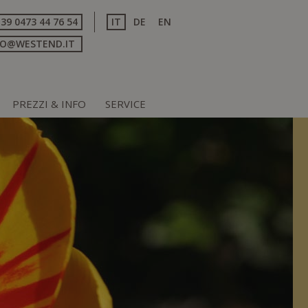
+39 0473 44 76 54
IT
DE
EN
FO@WESTEND.IT
PREZZI & INFO
SERVICE