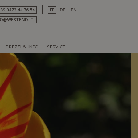
+39 0473 44 76 54
IT
DE
EN
FO@WESTEND.IT
PREZZI & INFO
SERVICE