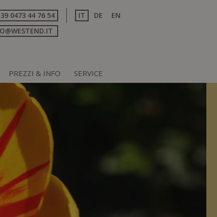
+39 0473 44 76 54
IT
DE
EN
FO@WESTEND.IT
PREZZI & INFO
SERVICE