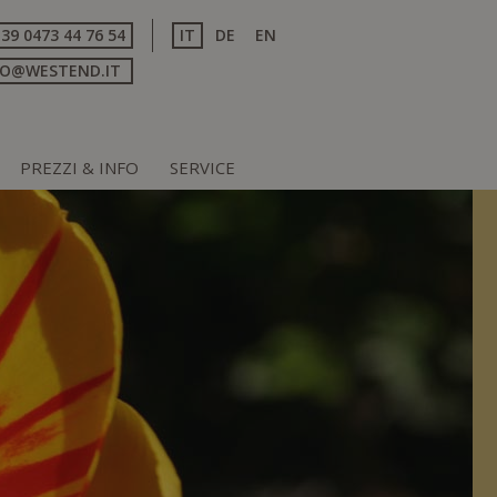
+39 0473 44 76 54
IT
DE
EN
FO@WESTEND.IT
PREZZI & INFO
SERVICE