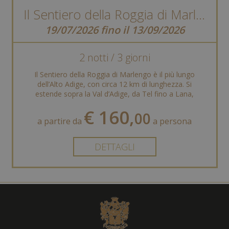
Il Sentiero della Roggia di Marlengo
19/07/2026 fino il 13/09/2026
2 notti / 3 giorni
Il Sentiero della Roggia di Marlengo è il più lungo
dell’Alto Adige, con circa 12 km di lunghezza. Si
estende sopra la Val d’Adige, da Tel fino a Lana,
offrendo ...
€ 160,
00
a partire da
a persona
DETTAGLI