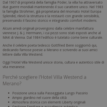
Dal 1907 di proprietà della famiglia Pöder, la villa ha attraversato
due guerre mondiali mantenendo il suo carattere unico. Nel 1983
la famiglia Strohmer, già proprietaria del rinomato Hotel Europa
Splendid, rilevò la struttura e la restaurò con grande sensibilità,
preservando il fascino storico e integrando comfort moderni.
Alcuni arredi originali provengono dalla celebre manifattura
viennese J. & J. Herrmann, i cui pezzi sono stati esposti anche al
MAK di Vienna. Dal 1984 l'edificio è tutelato come bene culturale.
Anche il celebre poeta tedesco Gottfried Benn soggiornò qui,
dedicando famose poesie a Merano e scrivendo ai suoi amici
lettere dalla Villa Westend.
Oggi l'Hotel Villa Westend unisce storia, cultura e autentico stile di
vita meranese.
Perché scegliere l'Hotel Villa Westend a
Merano?
Posizione unica sulla Passeggiata Lungo Passirio
Ampio giardino nel cuore della città
Atmosfera storica con elementi Liberty originali
Gestione familiare e accoglienza autentica