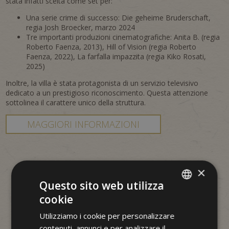
stata infatti scelta come set per:
Una serie crime di successo: Die geheime Bruderschaft,
regia Josh Broecker, marzo 2024
Tre importanti produzioni cinematografiche: Anita B. (regia
Roberto Faenza, 2013), Hill of Vision (regia Roberto
Faenza, 2022), La farfalla impazzita (regia Kiko Rosati,
2025)
Inoltre, la villa è stata protagonista di un servizio televisivo
dedicato a un prestigioso riconoscimento. Questa attenzione
sottolinea il carattere unico della struttura.
MAGGIORI INFORMAZIONI
×
Questo sito web utilizza
cookie
ITALIAN
Utilizziamo i cookie per personalizzare
GERMAN
contenuti, annunci e per analizzare il