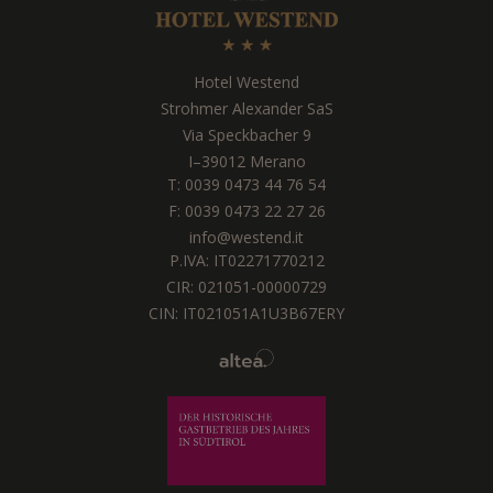
Hotel Westend
Strohmer Alexander SaS
Via Speckbacher 9
I
–
39012
Merano
T:
0039 0473 44 76 54
F: 0039 0473 22 27 26
info@westend.it
P.IVA: IT02271770212
CIR: 021051-00000729
CIN: IT021051A1U3B67ERY