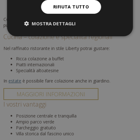
Negozi e boutique
RIFIUTA TUTTO
Passeggiate lungo il fiume
Con i
pacchetti
dedicati, il soggiorno diventa un'esperienza di
MOSTRA DETTAGLI
puro relax.
Cucina – colazione e specialità regionali
Nel raffinato ristorante in stile Liberty potrai gustare:
Ricca colazione a buffet
Piatti internazionali
Specialità altoatesine
In
estate
è possibile fare colazione anche in giardino.
MAGGIORI INFORMAZIONI
I vostri vantaggi
Posizione centrale e tranquilla
Ampio parco verde
Parcheggio gratuito
Villa storica dal fascino unico