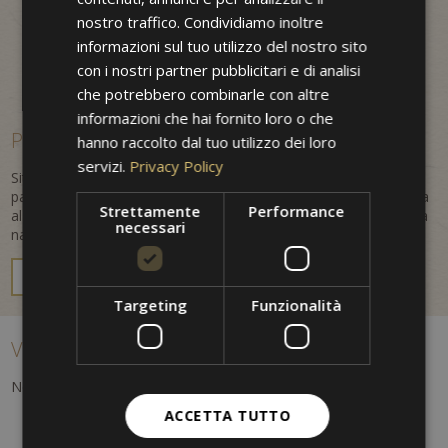
ENGLISH
nostro traffico. Condividiamo inoltre
informazioni sul tuo utilizzo del nostro sito
con i nostri partner pubblicitari e di analisi
che potrebbero combinarle con altre
informazioni che hai fornito loro o che
Posizione centrale e vacanza in Alto Adige
hanno raccolto dal tuo utilizzo dei loro
servizi.
Privacy Policy
Situato nel cuore della città, questo hotel 3 stelle è il punto di
partenza ideale per esplorare Merano e l'Alto Adige. La vicinanza
Strettamente
Performance
al centro storico e il panorama alpino creano un mix perfetto tra
necessari
natura, cultura e atmosfera mediterranea.
VACANZA A MERANO
Targeting
Funzionalità
Vacanza a Merano – cultura, shopping e relax
Nei dintorni troverai:
ACCETTA TUTTO
Monumenti storici
Vicoli pittoreschi