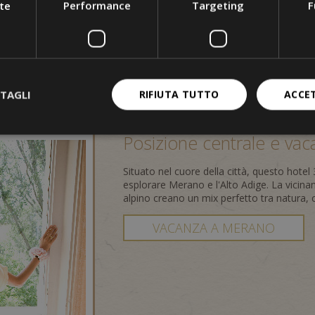
te
Performance
Targeting
F
prestigioso riconoscimento. Questa attenzi
struttura.
MAGGIORI INFORMAZIONI
TAGLI
RIFIUTA TUTTO
ACCE
Posizione centrale e vac
Situato nel cuore della città, questo hotel 
esplorare Merano e l'Alto Adige. La vicina
alpino creano un mix perfetto tra natura,
VACANZA A MERANO