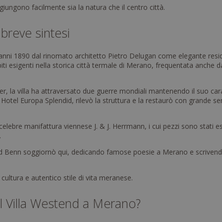
iungono facilmente sia la natura che il centro città.
 breve sintesi
i anni 1890 dal rinomato architetto Pietro Delugan come elegante res
i esigenti nella storica città termale di Merano, frequentata anche da
er, la villa ha attraversato due guerre mondiali mantenendo il suo car
Hotel Europa Splendid, rilevò la struttura e la restaurò con grande sens
 celebre manifattura viennese J. & J. Herrmann, i cui pezzi sono stati
.
d Benn soggiornò qui, dedicando famose poesie a Merano e scrivendo ai
 cultura e autentico stile di vita meranese.
el Villa Westend a Merano?