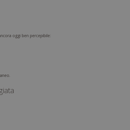
 ancora oggi ben percepibile:
raneo.
giata