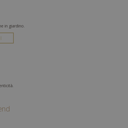
e in giardino.
I
nticità.
tend