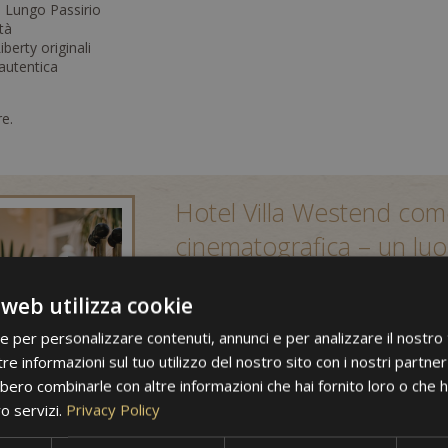
a Lungo Passirio
tà
berty originali
autentica
e.
Hotel Villa Westend com
cinematografica – un lu
La struttura è molto apprezzata anche nel
 web utilizza cookie
scelta come set per:
ie per personalizzare contenuti, annunci e per analizzare il nostro t
Una serie crime di successo: Die geheime 
marzo 2024
re informazioni sul tuo utilizzo del nostro sito con i nostri partner 
Tre importanti produzioni cinematografich
bero combinarle con altre informazioni che hai fornito loro o che 
2013), Hill of Vision (regia Roberto Faenza
ro servizi.
Privacy Policy
Rosati, 2025)
Inoltre, la villa è stata protagonista di un 