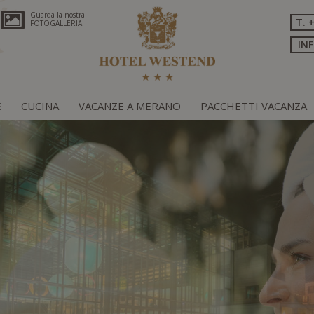
Guarda la nostra
T. 
FOTOGALLERIA
IN
E
CUCINA
VACANZE A MERANO
PACCHETTI VACANZA