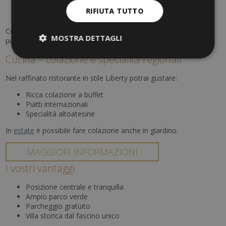
Negozi e boutique
RIFIUTA TUTTO
Passeggiate lungo il fiume
Con i
pacchetti
dedicati, il soggiorno diventa un'esperienza di
MOSTRA DETTAGLI
puro relax.
Cucina – colazione e specialità regionali
Nel raffinato ristorante in stile Liberty potrai gustare:
Ricca colazione a buffet
Piatti internazionali
Specialità altoatesine
In
estate
è possibile fare colazione anche in giardino.
MAGGIORI INFORMAZIONI
I vostri vantaggi
Posizione centrale e tranquilla
Ampio parco verde
Parcheggio gratuito
Villa storica dal fascino unico