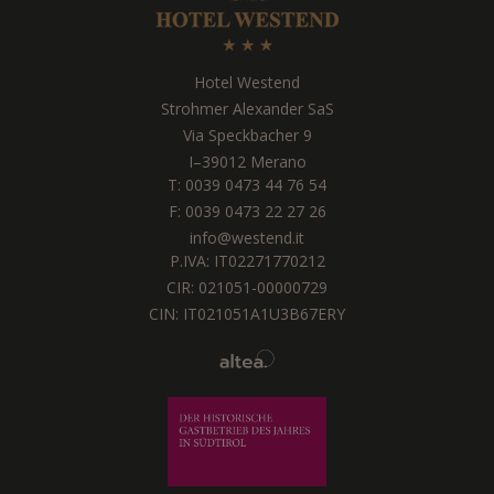
Hotel Westend
Strohmer Alexander SaS
Via Speckbacher 9
I
–
39012
Merano
T:
0039 0473 44 76 54
F: 0039 0473 22 27 26
info@westend.it
P.IVA: IT02271770212
CIR: 021051-00000729
CIN: IT021051A1U3B67ERY