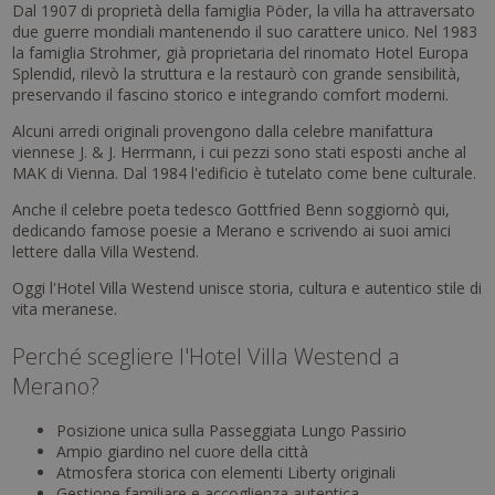
Dal 1907 di proprietà della famiglia Pöder, la villa ha attraversato
due guerre mondiali mantenendo il suo carattere unico. Nel 1983
la famiglia Strohmer, già proprietaria del rinomato Hotel Europa
Splendid, rilevò la struttura e la restaurò con grande sensibilità,
preservando il fascino storico e integrando comfort moderni.
Alcuni arredi originali provengono dalla celebre manifattura
viennese J. & J. Herrmann, i cui pezzi sono stati esposti anche al
MAK di Vienna. Dal 1984 l'edificio è tutelato come bene culturale.
Anche il celebre poeta tedesco Gottfried Benn soggiornò qui,
dedicando famose poesie a Merano e scrivendo ai suoi amici
lettere dalla Villa Westend.
Oggi l'Hotel Villa Westend unisce storia, cultura e autentico stile di
vita meranese.
Perché scegliere l'Hotel Villa Westend a
Merano?
Posizione unica sulla Passeggiata Lungo Passirio
Ampio giardino nel cuore della città
Atmosfera storica con elementi Liberty originali
Gestione familiare e accoglienza autentica