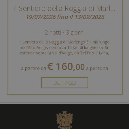
Il Sentiero della Roggia di Marlengo
19/07/2026 fino il 13/09/2026
2 notti / 3 giorni
Il Sentiero della Roggia di Marlengo è il più lungo
dell’Alto Adige, con circa 12 km di lunghezza. Si
estende sopra la Val d’Adige, da Tel fino a Lana,
offrendo ...
€ 160,
00
a partire da
a persona
DETTAGLI