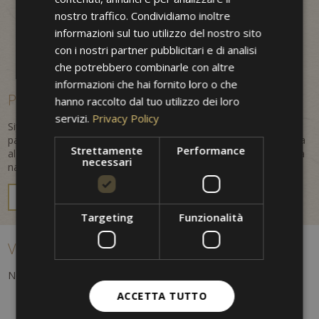
ENGLISH
nostro traffico. Condividiamo inoltre
informazioni sul tuo utilizzo del nostro sito
con i nostri partner pubblicitari e di analisi
che potrebbero combinarle con altre
informazioni che hai fornito loro o che
Posizione centrale e vacanza in Alto Adige
hanno raccolto dal tuo utilizzo dei loro
servizi.
Privacy Policy
Situato nel cuore della città, questo hotel 3 stelle è il punto di
partenza ideale per esplorare Merano e l'Alto Adige. La vicinanza
Strettamente
Performance
al centro storico e il panorama alpino creano un mix perfetto tra
necessari
natura, cultura e atmosfera mediterranea.
VACANZA A MERANO
Targeting
Funzionalità
Vacanza a Merano – cultura, shopping e relax
Nei dintorni troverai:
ACCETTA TUTTO
Monumenti storici
Vicoli pittoreschi