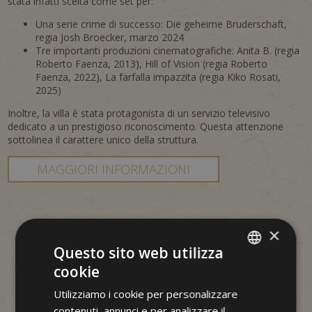
stata infatti scelta come set per:
Una serie crime di successo: Die geheime Bruderschaft,
regia Josh Broecker, marzo 2024
Tre importanti produzioni cinematografiche: Anita B. (regia
Roberto Faenza, 2013), Hill of Vision (regia Roberto
Faenza, 2022), La farfalla impazzita (regia Kiko Rosati,
2025)
Inoltre, la villa è stata protagonista di un servizio televisivo
dedicato a un prestigioso riconoscimento. Questa attenzione
sottolinea il carattere unico della struttura.
MAGGIORI INFORMAZIONI
×
Questo sito web utilizza
cookie
ITALIAN
Utilizziamo i cookie per personalizzare
GERMAN
contenuti, annunci e per analizzare il